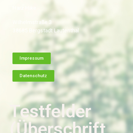
Harz Hike
Wilhelmstraße 3
38685 Bergstadt Lautenthal
Impressum
Datenschutz
Testfelder
(Überschrift