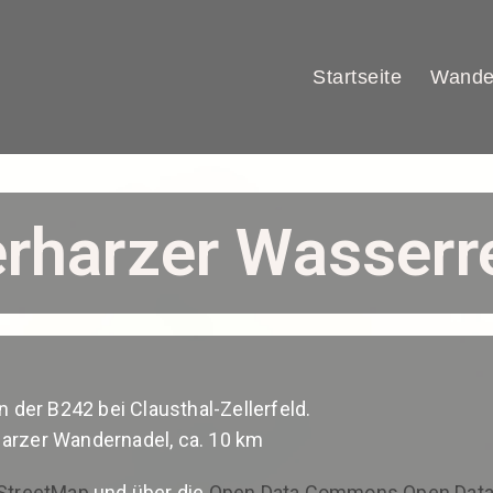
Startseite
Wande
rharzer Wasserr
 der B242 bei Clausthal-Zellerfeld.
rzer Wandernadel, ca. 10 km
StreetMap
und über die
Open Data Commons Open Datab