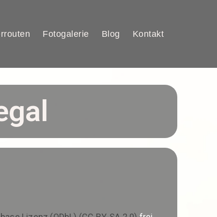
rrouten
Fotogalerie
Blog
Kontakt
egal
ase Lizenz (ODbL) (CC BY-SA 2.0)
frei